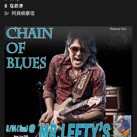
B なおき
Dr 阿具根豪信