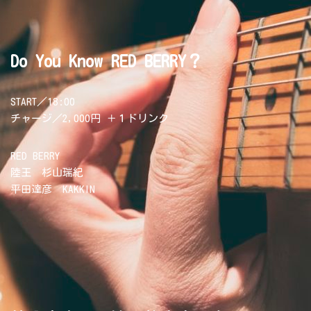
Do You Know RED BERRY？
START／18:00
チャージ／2,000円 ＋１ドリンク
RED BERRY
陸王 杉山瑞紀
平田達彦 KAKKIN