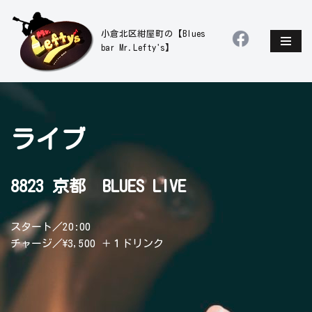
小倉北区紺屋町の【Blues
コ
bar Mr.Lefty's】
ン
テ
ン
ツ
へ
ライブ
ス
キ
ッ
8823 京都 BLUES LIVE
プ
スタート／20:00
チャージ／\3,500 ＋１ドリンク