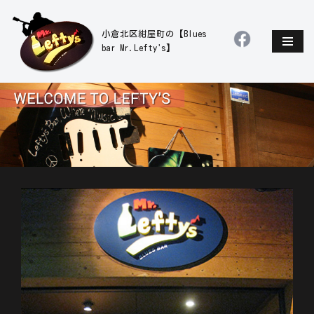
小倉北区紺屋町の【Blues
コ
bar Mr.Lefty's】
ン
テ
ン
ツ
へ
ス
キ
ッ
プ