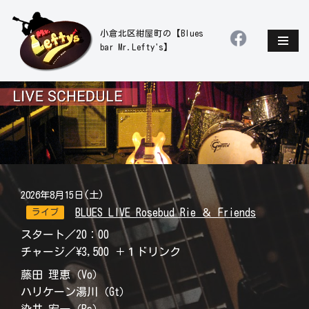
小倉北区紺屋町の【Blues
コ
bar Mr.Lefty's】
ン
テ
ン
ツ
へ
ス
キ
ッ
プ
2026年8月15日(土)
BLUES LIVE Rosebud Rie ＆ Friends
ライブ
スタート／20：00
チャージ／\3,500 ＋１ドリンク
藤田 理恵（Vo）
ハリケーン湯川（Gt）
染井 宏一（Bs）