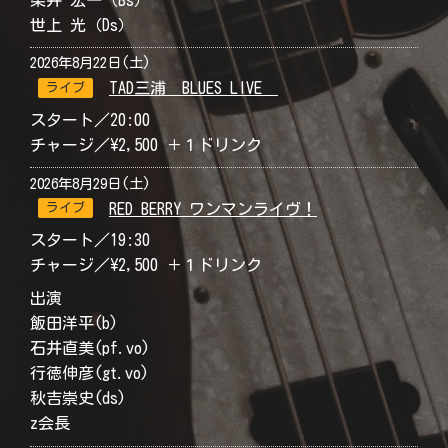
世上 光（Ds）
2026年8月22日(土)
TAD三浦 BLUES LIVE
ライブ
スタート／20:00
チャージ／\2,500 ＋１ドリンク
2026年8月29日(土)
RED BERRY ワンマンライヴ！
ライブ
スタート／19:30
チャージ／\2,500 ＋１ドリンク
出演
飯田洋平(b)
石井直美(pf.vo)
行徳伸彦(gt.vo)
秋吉崇史(ds)
z会長