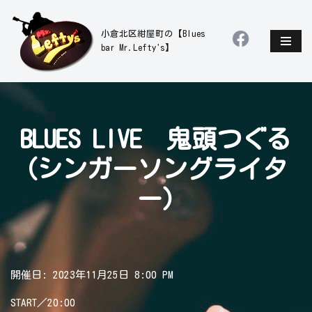
小倉北区紺屋町の【Blues
コ
bar Mr.Lefty's】
ン
テ
ン
ツ
へ
BLUES LIVE 鬼頭つぐる
ス
キ
(シンガーソングライタ
ッ
プ
ー)
開催日: 2023年11月25日 8:00 PM
START／20:00