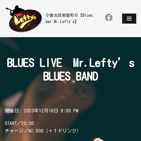
小倉北区紺屋町の【Blues
コ
bar Mr.Lefty's】
ン
テ
ン
ツ
へ
BLUES LIVE Mr.Lefty’s
ス
キ
BLUES BAND
ッ
プ
開催日: 2023年12月16日 8:00 PM
START／20:00
チャージ／¥2,500（＋１ドリンク）